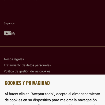
Síganos
Youtube
Linkedin
Avisos legales
Tratamiento de datos personales
Política de gestión de las cookies
Panel de gestión de las cookies
COOKIES Y PRIVACIDAD
Accesibilidad
Al hacer clic en “Aceptar todo”, acepta el almacenamiento
©LFB 2025
de cookies en su dispositivo para mejorar la navegación