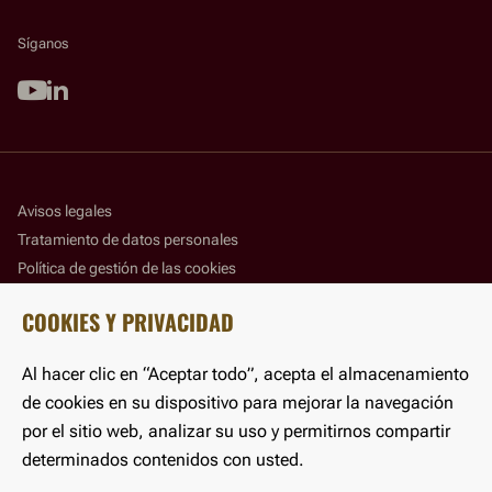
Síganos
Youtube
Linkedin
Avisos legales
Tratamiento de datos personales
Política de gestión de las cookies
Panel de gestión de las cookies
COOKIES Y PRIVACIDAD
Accesibilidad
Al hacer clic en “Aceptar todo”, acepta el almacenamiento
©LFB 2025
de cookies en su dispositivo para mejorar la navegación
por el sitio web, analizar su uso y permitirnos compartir
determinados contenidos con usted.