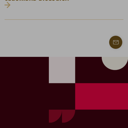
Contac
con
nosotr