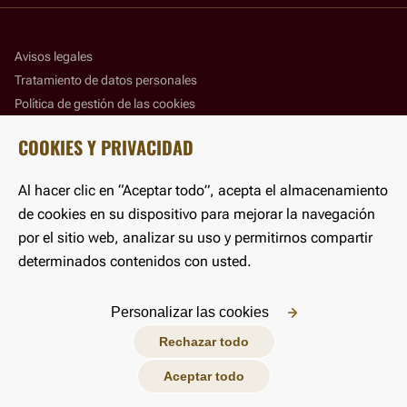
Avisos legales
Tratamiento de datos personales
Política de gestión de las cookies
Panel de gestión de las cookies
COOKIES Y PRIVACIDAD
Accesibilidad
Al hacer clic en “Aceptar todo”, acepta el almacenamiento
©LFB 2025
de cookies en su dispositivo para mejorar la navegación
por el sitio web, analizar su uso y permitirnos compartir
determinados contenidos con usted.
Personalizar las cookies
Rechazar todo
Aceptar todo