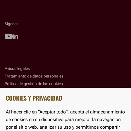
Síganos
Youtube
Linkedin
Avisos legales
Tratamiento de datos personales
Política de gestión de las cookies
Panel de gestión de las cookies
COOKIES Y PRIVACIDAD
Accesibilidad
Al hacer clic en “Aceptar todo”, acepta el almacenamiento
©LFB 2025
de cookies en su dispositivo para mejorar la navegación
por el sitio web, analizar su uso y permitirnos compartir