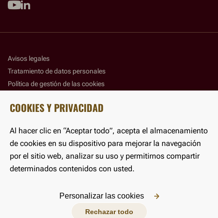
Youtube
Linkedin
Avisos legales
Tratamiento de datos personales
Política de gestión de las cookies
Panel de gestión de las cookies
COOKIES Y PRIVACIDAD
Accesibilidad
Al hacer clic en “Aceptar todo”, acepta el almacenamiento
©LFB 2025
de cookies en su dispositivo para mejorar la navegación
por el sitio web, analizar su uso y permitirnos compartir
determinados contenidos con usted.
Personalizar las cookies
Rechazar todo