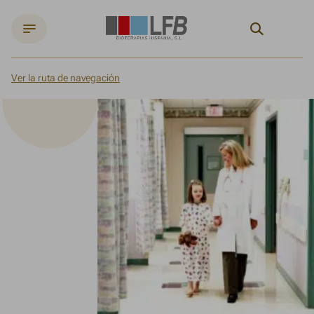
Search
Ver la ruta de navegación
Inicio
Noticias
En primer plano: hemofilia con inhibidores